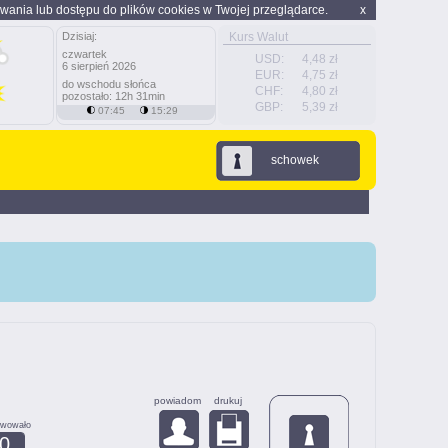
wania lub dostępu do plików cookies w Twojej przeglądarce.
x
Dzisiaj:
Kurs Walut
czwartek
USD:
4,48 zł
6 sierpień 2026
EUR:
4,75 zł
do wschodu słońca
CHF:
4,80 zł
pozostało: 12h 31min
GBP:
5,39 zł
07:45
15:29
schowek
powiadom
drukuj
rwowało
0