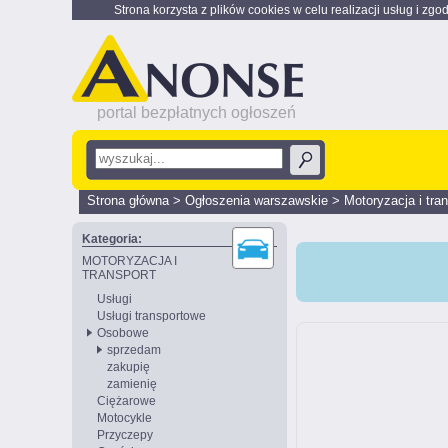
Strona korzysta z plików cookies w celu realizacji usług i zgo
portal bezpłatnych ogłoszeń
Strona główna
>
Ogłoszenia warszawskie
>
Motoryzacja i tra
Kategoria:
MOTORYZACJA I
TRANSPORT
Usługi
Usługi transportowe
Osobowe
sprzedam
zakupię
zamienię
Ciężarowe
Motocykle
Przyczepy