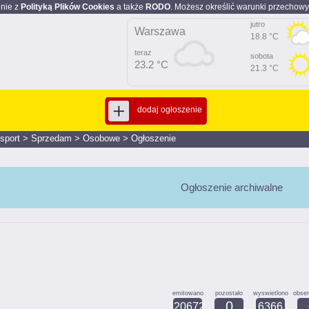
dnie z
Polityką Plików Cookies
a także
RODO
. Możesz określić warunki przechowy
jutro
Warszawa
18.8 °C
teraz
sobota
23.2 °C
21.3 °C
dodaj ogłoszenie
nsport
>
Sprzedam
>
Osobowe
>
Ogłoszenie
Ogłoszenie archiwalne
emitowano
pozostało
wyswietlono
obse
0
20672
6366