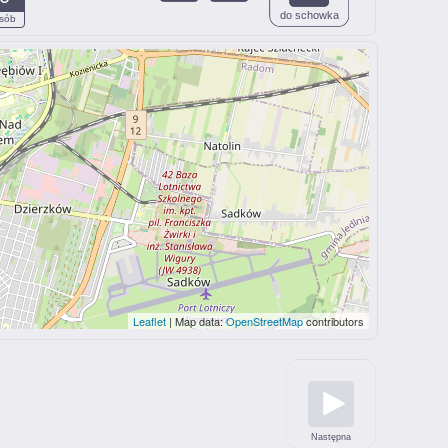
do schowka
sób
Leaflet
| Map data:
OpenStreetMap
contributors
Następna