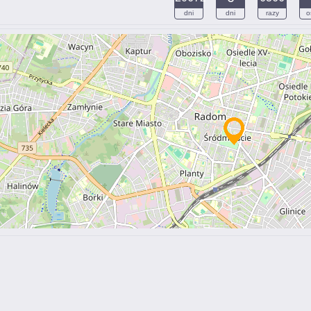
dni
dni
razy
o