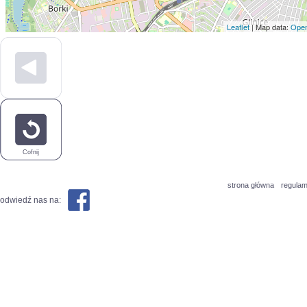
Leaflet
| Map data:
Open
Cofnij
strona główna
regulam
odwiedź nas na: