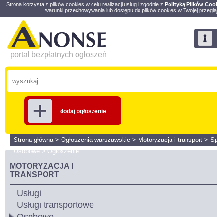
Strona korzysta z plików cookies w celu realizacji usług i zgodnie z
Polityką Plików Coo
warunki przechowywania lub dostępu do plików cookies w Twojej przeglą
portal bezpłatnych ogłoszeń
dodaj ogłoszenie
Strona główna
>
Ogłoszenia warszawskie
>
Motoryzacja i transport
>
S
Osobowe
>
Ogłoszenie
MOTORYZACJA I
TRANSPORT
Usługi
Usługi transportowe
Osobowe