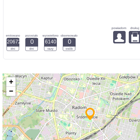
powiadom
drukuj
emitowano
pozostało
wyswietlono
obserwowało
0
0
20672
6140
dni
dni
razy
osób
+
−