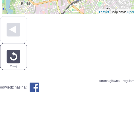
Leaflet
| Map data:
Open
Cofnij
strona główna
regulam
odwiedź nas na: