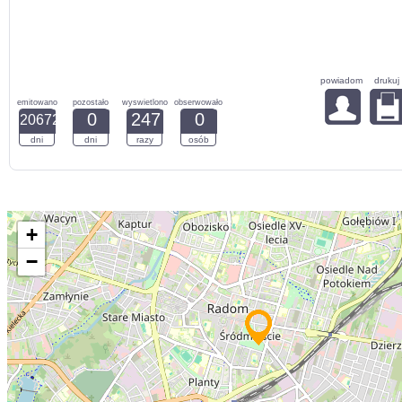
powiadom
drukuj
emitowano
pozostało
wyswietlono
obserwowało
0
247
0
20672
dni
dni
razy
osób
+
−