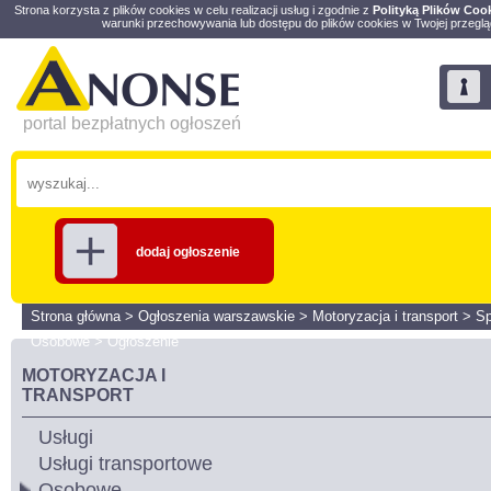
Strona korzysta z plików cookies w celu realizacji usług i zgodnie z
Polityką Plików Coo
warunki przechowywania lub dostępu do plików cookies w Twojej przeglą
portal bezpłatnych ogłoszeń
dodaj ogłoszenie
Strona główna
>
Ogłoszenia warszawskie
>
Motoryzacja i transport
>
S
Osobowe
>
Ogłoszenie
MOTORYZACJA I
TRANSPORT
Usługi
Usługi transportowe
Osobowe