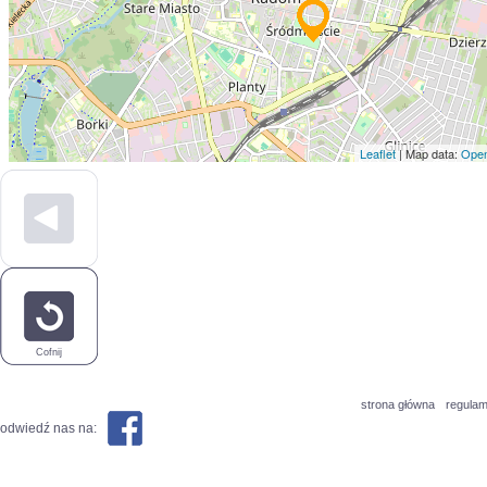
Leaflet
| Map data:
Open
Cofnij
strona główna
regulam
odwiedź nas na: