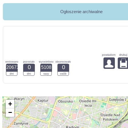
Ogłoszenie archiwalne
powiadom
drukuj
emitowano
pozostało
wyswietlono
obserwowało
0
0
20673
5108
dni
dni
razy
osób
+
−