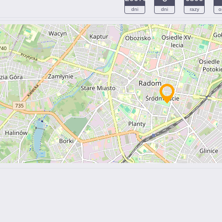
dni
dni
razy
o