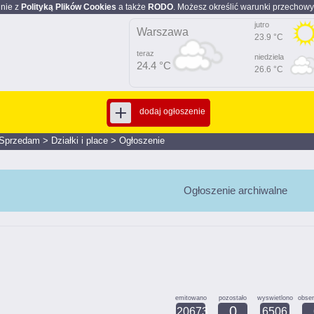
dnie z
Polityką Plików Cookies
a także
RODO
. Możesz określić warunki przechowy
jutro
Warszawa
23.9 °C
teraz
niedziela
24.4 °C
26.6 °C
dodaj ogłoszenie
Sprzedam
>
Działki i place
>
Ogłoszenie
Ogłoszenie archiwalne
emitowano
pozostało
wyswietlono
obse
0
20673
6506