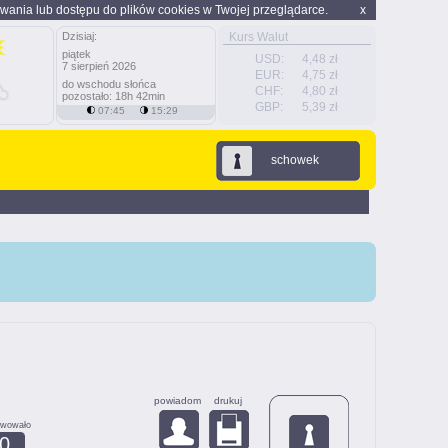
wania lub dostępu do plików cookies w Twojej przeglądarce.
x
Dzisiaj:
Kurs Walut
piątek
USD:
4,48 zł
7 sierpień 2026
EUR:
4,75 zł
do wschodu słońca
CHF:
4,80 zł
pozostało: 18h 42min
GBP:
5,39 zł
07:45
15:29
schowek
powiadom
drukuj
rwowało
0