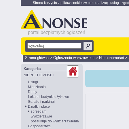
Strona korzysta z plików cookies w celu realizacji usług i zgo
portal bezpłatnych ogłoszeń
Strona główna
>
Ogłoszenia warszawskie
>
Nieruchomości
>
Kategoria:
NIERUCHOMOŚCI
Usługi
Mieszkania
Domy
Lokale i budynki użytkowe
Garaże i parkingi
Działki i place
sprzedam
wydzierżawię
poszukuję do wydzierżawienia
Gospodarstwa