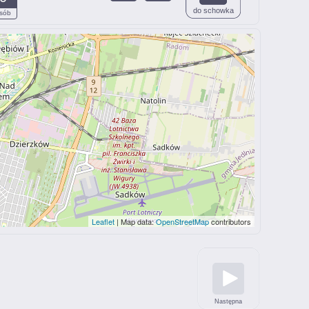
do schowka
sób
Leaflet
| Map data:
OpenStreetMap
contributors
Następna