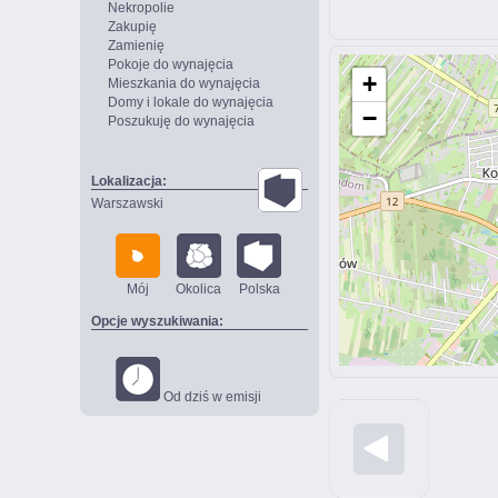
Nekropolie
Zakupię
Zamienię
Pokoje do wynajęcia
+
Mieszkania do wynajęcia
Domy i lokale do wynajęcia
−
Poszukuję do wynajęcia
Lokalizacja:
Warszawski
Mój
Okolica
Polska
Opcje wyszukiwania:
Od dziś w emisji