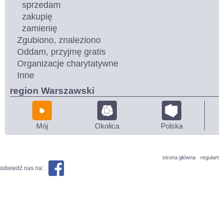
sprzedam
zakupię
zamienię
Zgubiono, znaleziono
Oddam, przyjmę gratis
Organizacje charytatywne
Inne
region Warszawski
Mój
Okolica
Polska
strona główna
regulam
odwiedź nas na: