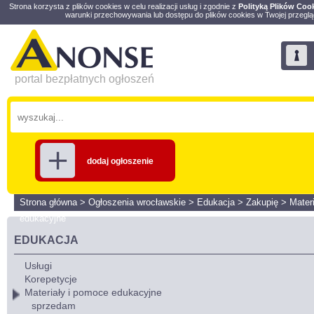
Strona korzysta z plików cookies w celu realizacji usług i zgodnie z
Polityką Plików Coo
warunki przechowywania lub dostępu do plików cookies w Twojej przeglą
portal bezpłatnych ogłoszeń
dodaj ogłoszenie
Strona główna
>
Ogłoszenia wrocławskie
>
Edukacja
>
Zakupię
>
Mater
edukacyjne
EDUKACJA
Usługi
Korepetycje
Materiały i pomoce edukacyjne
sprzedam