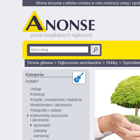
Strona korzysta z plików cookies w celu realizacji usług i zgo
portal bezpłatnych ogłoszeń
Strona główna
>
Ogłoszenia wrocławskie
>
Hobby
>
Sprzeda
Kategoria:
HOBBY
Usługi
Kolekcje
Książki, czasopisma, nagrania
Modelarstwo i akcesoria
Fotografia i optyka
Instrumenty muzyczne
i akcesoria
sprzedam
zakupię
zamienię