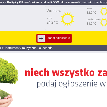
dnie z
Polityką Plików Cookies
a także
RODO
. Możesz określić warunki przechowy
jutro
Wrocław
32.2 °C
teraz
poniedziałek
24.2 °C
33.5 °C
dodaj ogłoszenie
m
>
Instrumenty muzyczne i akcesoria