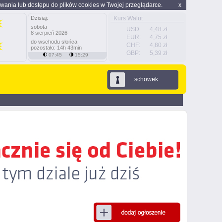
wania lub dostępu do plików cookies w Twojej przeglądarce.
x
Dzisiaj:
Kurs Walut
sobota
USD:
4,48 zł
8 sierpień 2026
EUR:
4,75 zł
do wschodu słońca
CHF:
4,80 zł
pozostało: 14h 43min
GBP:
5,39 zł
07:45
15:29
schowek