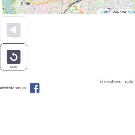
Leaflet
| Map data:
Open
Cofnij
strona główna
regulam
odwiedź nas na: