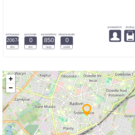
powiadom
drukuj
emitowano
pozostało
wyswietlono
obserwowało
0
850
0
20674
dni
dni
razy
osób
+
−