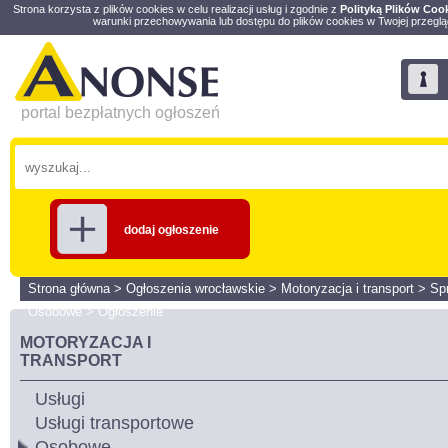
Strona korzysta z plików cookies w celu realizacji usług i zgodnie z
Polityką Plików Coo
warunki przechowywania lub dostępu do plików cookies w Twojej przeglą
portal bezpłatnych ogłoszeń
dodaj ogłoszenie
Strona główna
>
Ogłoszenia wrocławskie
>
Motoryzacja i transport
>
Sp
Osobowe
>
Ogłoszenie
MOTORYZACJA I
TRANSPORT
Usługi
Usługi transportowe
Osobowe