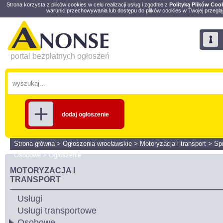
Strona korzysta z plików cookies w celu realizacji usług i zgodnie z
Polityką Plików Coo
warunki przechowywania lub dostępu do plików cookies w Twojej przeglą
portal bezpłatnych ogłoszeń
dodaj ogłoszenie
Strona główna
>
Ogłoszenia wrocławskie
>
Motoryzacja i transport
>
Sp
Osobowe
>
Ogłoszenie
MOTORYZACJA I
TRANSPORT
Usługi
Usługi transportowe
Osobowe