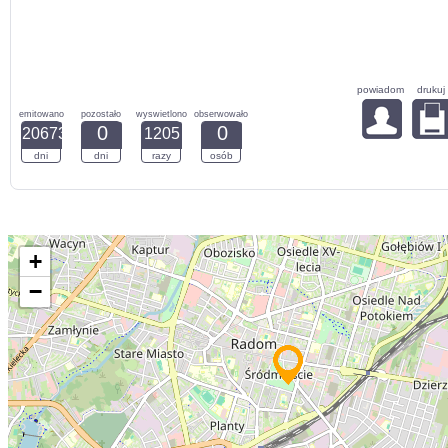
powiadom
drukuj
emitowano
pozostało
wyswietlono
obserwowało
0
0
20673
1205
dni
dni
razy
osób
+
−