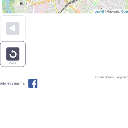
Leaflet
| Map data:
Open
Cofnij
strona główna
regulam
odwiedź nas na: