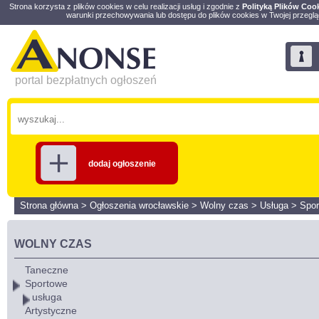
Strona korzysta z plików cookies w celu realizacji usług i zgodnie z
Polityką Plików Coo
warunki przechowywania lub dostępu do plików cookies w Twojej przeglą
portal bezpłatnych ogłoszeń
dodaj ogłoszenie
Strona główna
>
Ogłoszenia wrocławskie
>
Wolny czas
>
Usługa
>
Spor
WOLNY CZAS
Taneczne
Sportowe
usługa
Artystyczne