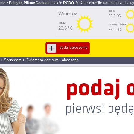
dnie z
Polityką Plików Cookies
a także
RODO
. Możesz określić warunki przechowy
jutro
Wrocław
32.2 °C
teraz
poniedziałek
23.6 °C
33.5 °C
dodaj ogłoszenie
>
Sprzedam
>
Zwierzęta domowe i akcesoria