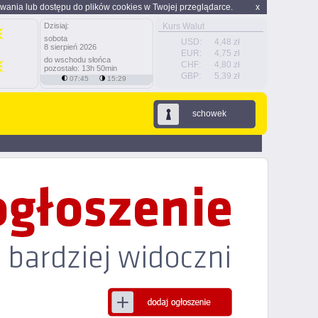
wania lub dostępu do plików cookies w Twojej przeglądarce.
x
Dzisiaj:
Kurs Walut
sobota
USD:
4,48 zł
8 sierpień 2026
EUR:
4,75 zł
do wschodu słońca
CHF:
4,80 zł
pozostało: 13h 50min
GBP:
5,39 zł
07:45
15:29
schowek