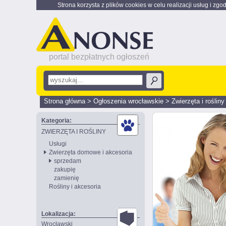
Strona korzysta z plików cookies w celu realizacji usług i zgo
portal bezpłatnych ogłoszeń
Strona główna
>
Ogłoszenia wrocławskie
>
Zwierzęta i rośliny
Kategoria:
ZWIERZĘTA I ROŚLINY
Usługi
Zwierzęta domowe i akcesoria
sprzedam
zakupię
zamienię
Rośliny i akcesoria
Lokalizacja:
Wrocławski