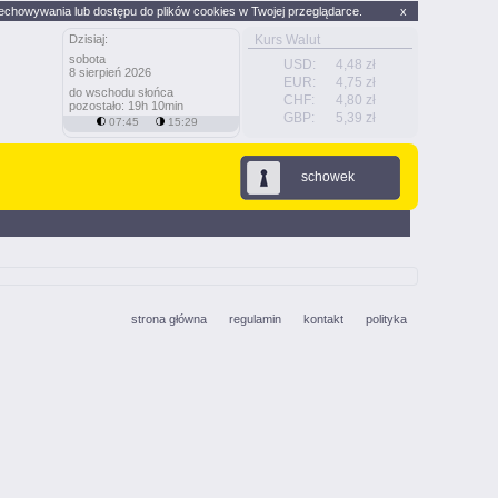
echowywania lub dostępu do plików cookies w Twojej przeglądarce.
x
Dzisiaj:
Kurs Walut
sobota
USD:
4,48 zł
8 sierpień 2026
EUR:
4,75 zł
do wschodu słońca
CHF:
4,80 zł
pozostało: 19h 10min
GBP:
5,39 zł
07:45
15:29
schowek
strona główna
regulamin
kontakt
polityka