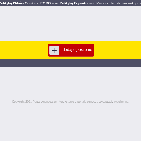
Polityką Plików Cookies
,
RODO
oraz
Polityką Prywatności
. Możesz określić warunki prz
dodaj ogłoszenie
Copyright 2021 Portal Anonse.com Korzystanie z portalu oznacza akceptację
regulaminu
.