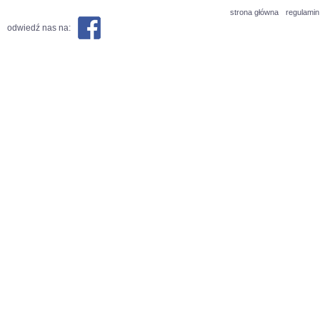
strona główna
regulamin
odwiedź nas na: