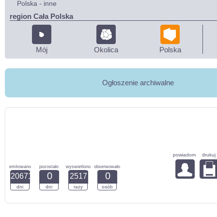
Polska - inne
region Cała Polska
Mój
Okolica
Polska
Ogłoszenie archiwalne
powiadom
drukuj
emitowano
pozostało
wyswietlono
obserwowało
0
0
20671
2517
dni
dni
razy
osób