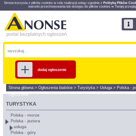
Strona korzysta z plików cookies w celu realizacji usług i zgodnie z
Polityką Plików Coo
warunki przechowywania lub dostępu do plików cookies w Twojej przeglą
portal bezpłatnych ogłoszeń
dodaj ogłoszenie
Strona główna
>
Ogłoszenia bialskie
>
Turystyka
>
Usługa
>
Polska - je
Ogłoszenie
TURYSTYKA
Polska - morze
Polska - jeziora
usługa
Polska - góry