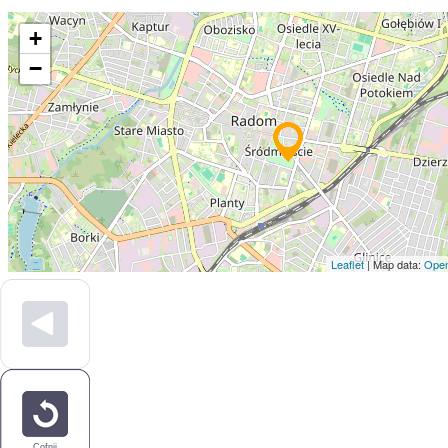
+
−
Leaflet
| Map data:
Open
Cofnij