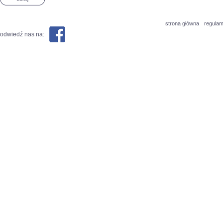
strona główna
regulam
odwiedź nas na: