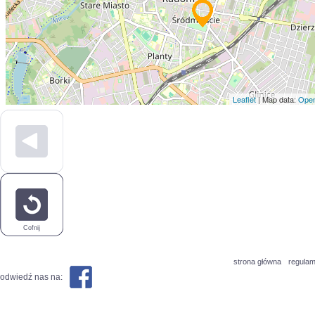
Leaflet
| Map data:
Open
Cofnij
strona główna
regulam
odwiedź nas na: