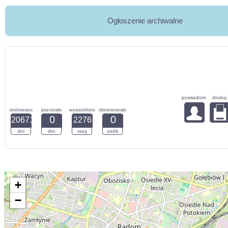
Ogłoszenie archiwalne
powiadom
drukuj
emitowano
pozostało
wyswietlono
obserwowało
0
0
20671
2276
dni
dni
razy
osób
+
−