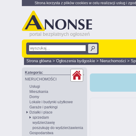
Strona korzysta z plików cookies w celu realizacji usług i zgo
portal bezpłatnych ogłoszeń
Strona główna
>
Ogłoszenia bydgoskie
>
Nieruchomości
>
Sp
Kategoria:
NIERUCHOMOŚCI
Usługi
Mieszkania
Domy
Lokale i budynki użytkowe
Garaże i parkingi
Działki i place
sprzedam
wydzierżawię
poszukuję do wydzierżawienia
Gospodarstwa