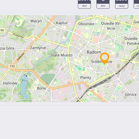
dni
dni
razy
o