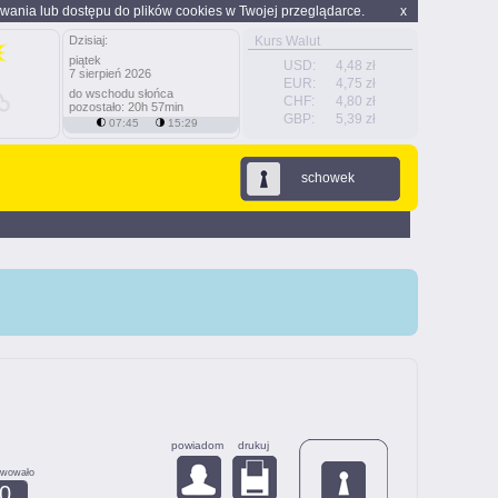
wania lub dostępu do plików cookies w Twojej przeglądarce.
x
Dzisiaj:
Kurs Walut
piątek
USD:
4,48 zł
7 sierpień 2026
EUR:
4,75 zł
do wschodu słońca
CHF:
4,80 zł
pozostało: 20h 57min
GBP:
5,39 zł
07:45
15:29
schowek
powiadom
drukuj
rwowało
0