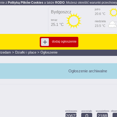
dnie z
Polityką Plików Cookies
a także
RODO
. Możesz określić warunki przechowy
jutro
Bydgoszcz
20.6 °C
teraz
niedziela
25.1 °C
23.5 °C
dodaj ogłoszenie
rzedam
>
Działki i place
>
Ogłoszenie
Ogłoszenie archiwalne
emitowano
pozostało
wyswietlono
obse
0
20672
2188