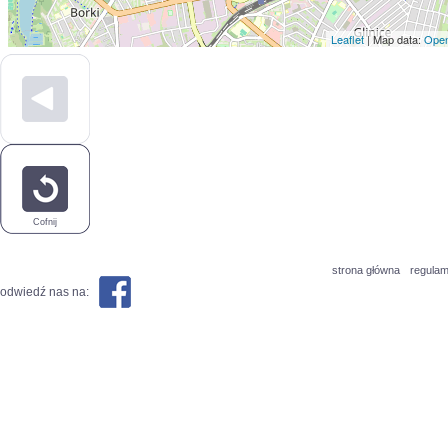
Leaflet
| Map data:
Open
Cofnij
strona główna
regulam
odwiedź nas na: