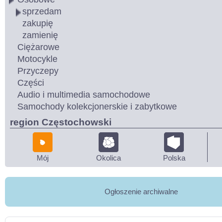
sprzedam
zakupię
zamienię
Ciężarowe
Motocykle
Przyczepy
Części
Audio i multimedia samochodowe
Samochody kolekcjonerskie i zabytkowe
region Częstochowski
Mój
Okolica
Polska
Ogłoszenie archiwalne