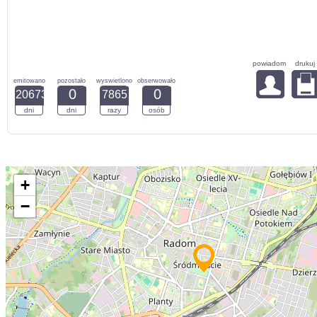
powiadom
drukuj
emitowano
pozostało
wyswietlono
obserwowało
0
0
20673
7865
dni
dni
razy
osób
+
−