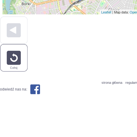
Leaflet
| Map data:
Open
Cofnij
strona główna
regulam
odwiedź nas na: