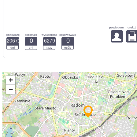
powiadom
drukuj
emitowano
pozostało
wyswietlono
obserwowało
0
0
20671
6279
dni
dni
razy
osób
+
−