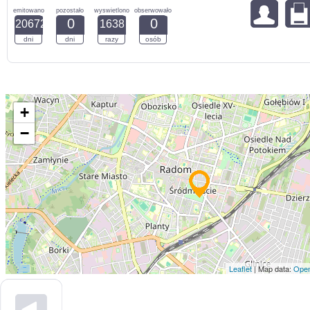
emitowano
pozostało
wyswietlono
obserwowało
0
0
20672
1638
dni
dni
razy
osób
+
−
Leaflet
| Map data:
Open