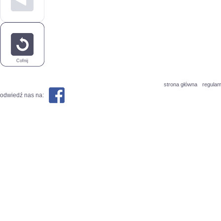
Cofnij
strona główna
regulam
odwiedź nas na: