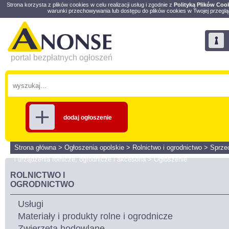
Strona korzysta z plików cookies w celu realizacji usług i zgodnie z
Polityką Plików Coo
warunki przechowywania lub dostępu do plików cookies w Twojej przeglą
portal bezpłatnych ogłoszeń
dodaj ogłoszenie
Strona główna
>
Ogłoszenia opolskie
>
Rolnictwo i ogrodnictwo
>
Sprze
i urządzenia rolnicze, ogrodnicze i akcesoria
>
Ogłoszenie
ROLNICTWO I
OGRODNICTWO
Usługi
Materiały i produkty rolne i ogrodnicze
Zwierzęta hodowlane