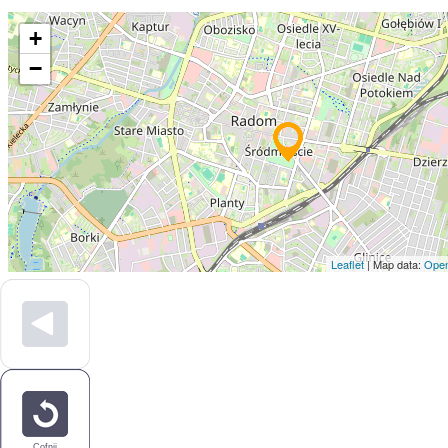
+
−
Leaflet
| Map data:
Open
Cofnij