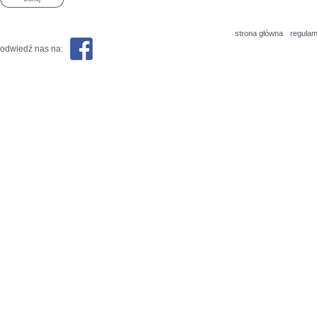
strona główna
regulam
odwiedź nas na: