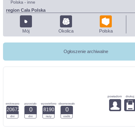
Polska - inne
region Cała Polska
Mój
Okolica
Polska
Ogłoszenie archiwalne
powiadom
drukuj
emitowano
pozostało
wyswietlono
obserwowało
0
0
20672
8190
dni
dni
razy
osób