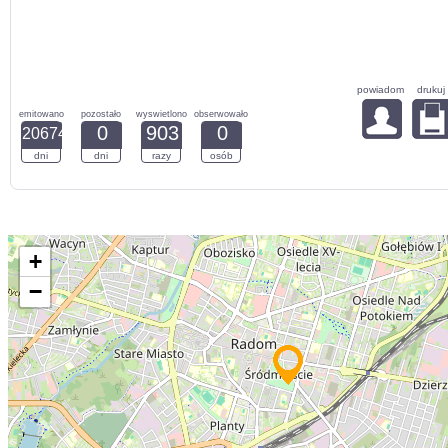
powiadom
drukuj
emitowano
pozostało
wyswietlono
obserwowało
0
903
0
20674
dni
dni
razy
osób
+
−