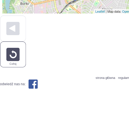
Leaflet
| Map data:
Open
Cofnij
strona główna
regulam
odwiedź nas na: