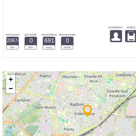
powiadom
drukuj
emitowano
pozostało
wyswietlono
obserwowało
0
691
0
20674
dni
dni
razy
osób
+
−