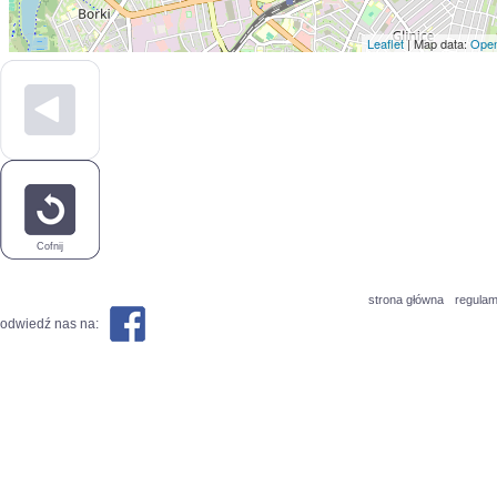
Leaflet
| Map data:
Open
Cofnij
strona główna
regulam
odwiedź nas na: