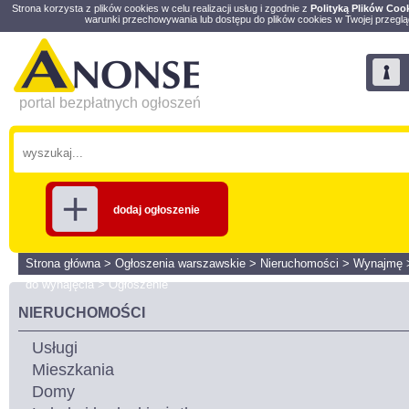
Strona korzysta z plików cookies w celu realizacji usług i zgodnie z
Polityką Plików Coo
warunki przechowywania lub dostępu do plików cookies w Twojej przeglą
portal bezpłatnych ogłoszeń
dodaj ogłoszenie
Strona główna
>
Ogłoszenia warszawskie
>
Nieruchomości
>
Wynajmę
do wynajęcia
>
Ogłoszenie
NIERUCHOMOŚCI
Usługi
Mieszkania
Domy