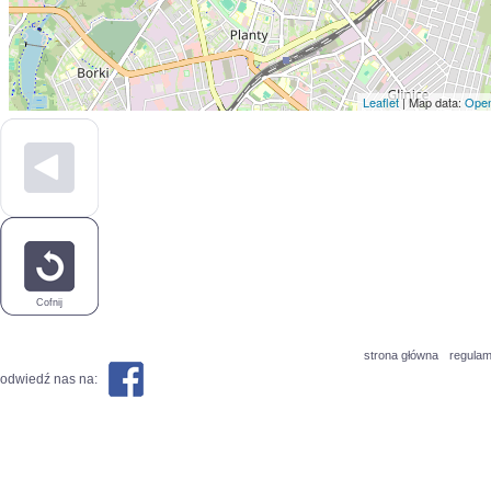
Leaflet
| Map data:
Open
Cofnij
strona główna
regulam
odwiedź nas na: