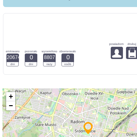
powiadom
drukuj
emitowano
pozostało
wyswietlono
obserwowało
0
0
20674
8807
dni
dni
razy
osób
+
−