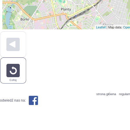
Leaflet
| Map data:
Open
Cofnij
strona główna
regulam
odwiedź nas na: