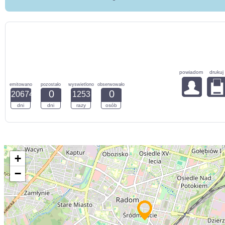
powiadom
drukuj
emitowano
pozostało
wyswietlono
obserwowało
0
0
20674
1253
dni
dni
razy
osób
+
−