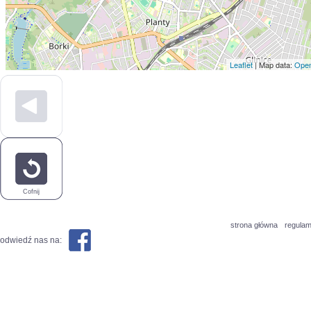
Leaflet
| Map data:
Open
Cofnij
strona główna
regulam
odwiedź nas na: