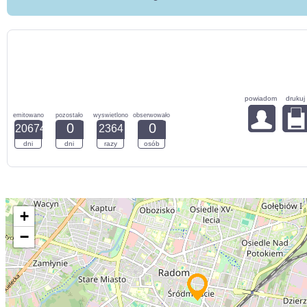
powiadom
drukuj
emitowano
pozostało
wyswietlono
obserwowało
0
0
20674
2364
dni
dni
razy
osób
+
−