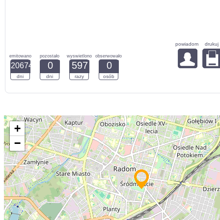
powiadom
drukuj
emitowano
pozostało
wyswietlono
obserwowało
0
597
0
20674
dni
dni
razy
osób
+
−