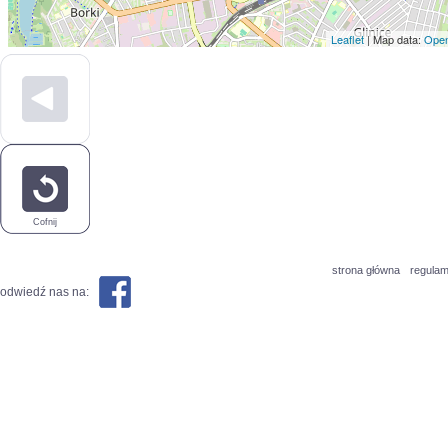
Leaflet
| Map data:
Open
Cofnij
strona główna
regulam
odwiedź nas na: