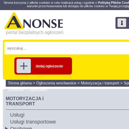
Strona korzysta z plików cookies w celu realizacji usług i zgodnie z
Polityką Plików Coo
warunki przechowywania lub dostępu do plików cookies w Twojej przeglą
portal bezpłatnych ogłoszeń
dodaj ogłoszenie
Strona główna
>
Ogłoszenia wrocławskie
>
Motoryzacja i transport
>
Sp
Osobowe
>
Ogłoszenie
MOTORYZACJA I
TRANSPORT
Usługi
Usługi transportowe
Osobowe