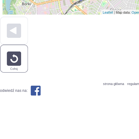
Leaflet
| Map data:
Open
Cofnij
strona główna
regulam
odwiedź nas na: