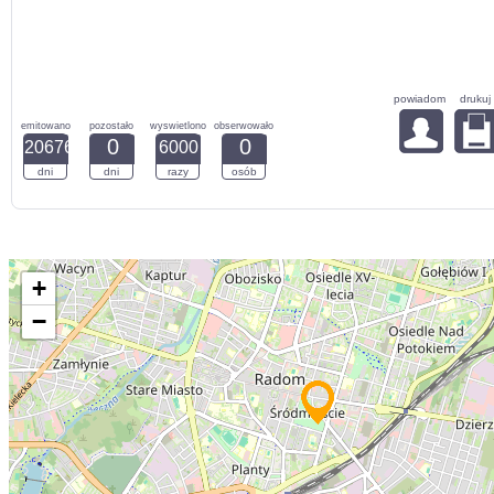
powiadom
drukuj
emitowano
pozostało
wyswietlono
obserwowało
0
0
20676
6000
dni
dni
razy
osób
+
−