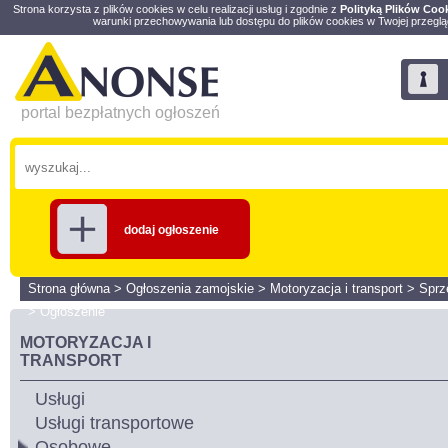
Strona korzysta z plików cookies w celu realizacji usług i zgodnie z
Polityką Plików Coo
warunki przechowywania lub dostępu do plików cookies w Twojej przeglą
portal bezpłatnych ogłoszeń
dodaj ogłoszenie
Strona główna
>
Ogłoszenia zamojskie
>
Motoryzacja i transport
>
Spr
>
Ogłoszenie
MOTORYZACJA I
TRANSPORT
Usługi
Usługi transportowe
Osobowe