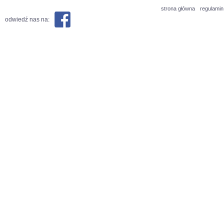
strona główna
regulamin
odwiedź nas na: