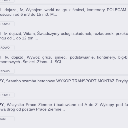
EROWO
I
, dojazd, fv, Wynajem worki na gruz śmieci, kontenery POLECAM
kościach od 6 m3 do 15 m3. M...
EROWO
I
, fv, dojazd, Witam, Świadczymy usługi załadunek, rozładunek, prze
igu od 1 do 12 ton....
EROWO
I
, fv, dojazd, Wywóz gruzu śmieci, podstawianie, kontenery, 
montowych -Śmieci -Złomu -LIŚCI...
EROWO
PY
, Szambo szamba betonowe WYKOP TRANSPORT MONTAŻ Przyłą
EROWO
PY
, Wszystko Prace Ziemne i budowlane od A do Z Wykopy pod fun
wa dróg od postaw Prace Ziemne...
DOM