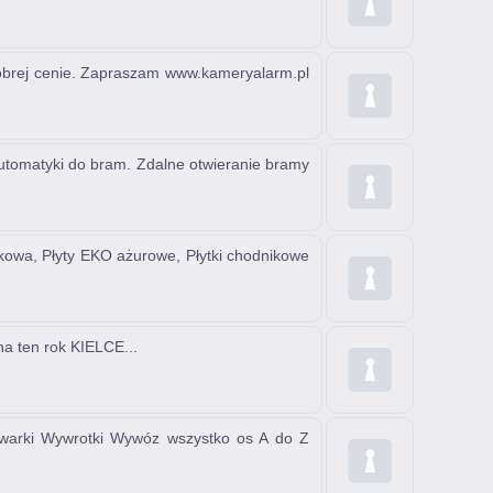
ej cenie. Zapraszam www.kameryalarm.pl
tomatyki do bram. Zdalne otwieranie bramy
owa, Płyty EKO ażurowe, Płytki chodnikowe
a ten rok KIELCE...
owarki Wywrotki Wywóz wszystko os A do Z