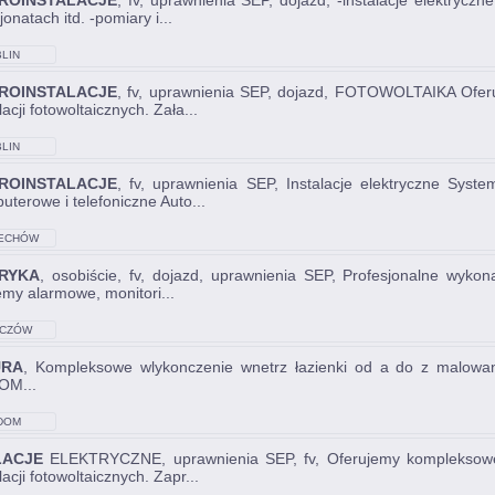
ROINSTALACJE
, fv, uprawnienia SEP, dojazd, -instalacje elektryc
onatach itd. -pomiary i...
LIN
ROINSTALACJE
, fv, uprawnienia SEP, dojazd, FOTOWOLTAIKA Ofer
lacji fotowoltaicznych. Zała...
LIN
ROINSTALACJE
, fv, uprawnienia SEP, Instalacje elektryczne Sys
uterowe i telefoniczne Auto...
ECHÓW
RYKA
, osobiście, fv, dojazd, uprawnienia SEP, Profesjonalne wykon
emy alarmowe, monitori...
CZÓW
URA
, Kompleksowe wlykonczenie wnetrz łazienki od a do z malowan
OM...
DOM
LACJE
ELEKTRYCZNE, uprawnienia SEP, fv, Oferujemy kompleksowe 
lacji fotowoltaicznych. Zapr...