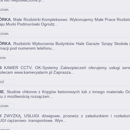
ka lub niepodłaczona p...
ZAWA
ÓRKA
, Małe Rozbiórki Kompleksowo. Wykonujemy Małe Prace Rozbió
aju.Murki Podmurówki Ogrodz...
ZAWA
ÓRKA
, Rozbiórki Wyburzenia Budynków Hale Garaże Szopy Stodoła 
rmacji pod numerem telefonu...
DOM
S
KAMER CCTV, OK-Systemy Zabezpieczeń oferujemy usługi serw
olecam www.kameryalarm.pl Zaprasza...
DŹ
IE
, Studnie chłonne z Kręgów betonowych lub z innego materiału 
tu z możliwością rozsączen...
ZAWA
I
ZWYŻKĄ, USŁUGI dźwigowe, przewóz z załadunkiem i rozładunki
GI ciężarowo- transportowe. Wyn...