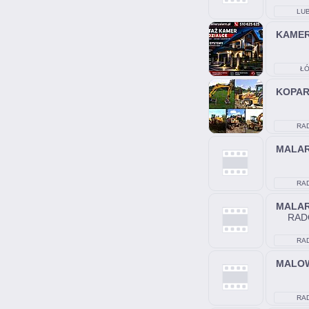
LUB
KAME
ŁÓ
KOPA
RA
MALA
RA
MALA
RAD
RA
MALO
RA