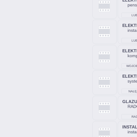
ELEKT
pensj
LUB
ELEKT
insta
LUB
ELEKT
komp
WOJCI
ELEKT
syst
NAŁĘ
GLAZ
RAD
RA
INSTA
insta