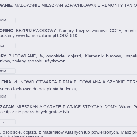
WANIE
, MALOWANIE MIESZKAŃ SZPACHLOWANIE REMONTY TANIO 
DOM
ORING
BEZPRZEWODOWY, Kamery bezprzewodowe CCTV, monitorin
aszamy www.kameryalarm.pl ŁÓDŹ 510-...
DŹ
ORY
BUDOWLANE, fv, osobiście, dojazd, Kierownik budowy, Inspek
nków, zmiany sposobu użytkowan...
DOM
LENIA
, đ¨ NOWO OTWARTA FIRMA BUDOWLANA â SZYBKIE TERM
wnego fachowca do ocieplenia budynku,...
DOM
ZATAM
MIESZKANIA GARAZE PIWNICE STRYCHY DOMY, Witam Pospr
ce itp z nie podrzebnych gratow tylk...
LCE
, osobiście, dojazd, z materiałów własnych lub powierzonych, Masz 