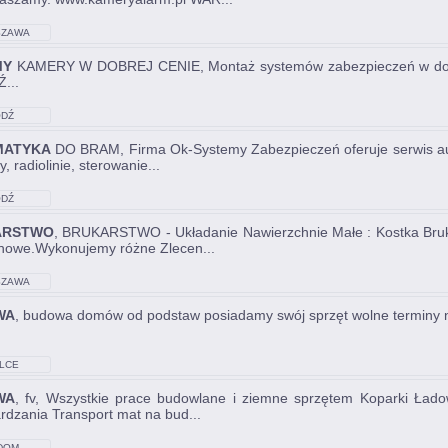
ZAWA
MY
KAMERY W DOBREJ CENIE, Montaż systemów zabezpieczeń w dobr
...
DŹ
MATYKA
DO BRAM, Firma Ok-Systemy Zabezpieczeń oferuje serwis au
ty, radiolinie, sterowanie...
DŹ
ARSTWO
, BRUKARSTWO - Układanie Nawierzchnie Małe : Kostka Bruk
nowe.Wykonujemy różne Zlecen...
ZAWA
WA
, budowa domów od podstaw posiadamy swój sprzęt wolne terminy n
LCE
WA
, fv, Wszystkie prace budowlane i ziemne sprzętem Koparki Ład
rdzania Transport mat na bud...
DOM