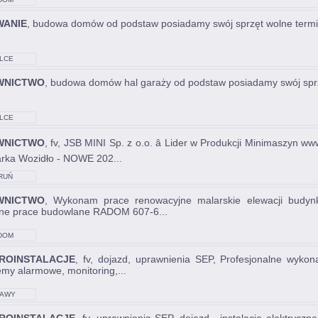
ANIE
, budowa domów od podstaw posiadamy swój sprzęt wolne termin
LCE
WNICTWO
, budowa domów hal garaży od podstaw posiadamy swój sprzę
LCE
WNICTWO
, fv, JSB MINI Sp. z o.o. â Lider w Produkcji Minimaszyn
rka Wozidło - NOWE 202...
RUŃ
WNICTWO
, Wykonam prace renowacyjne malarskie elewacji budynk
ne prace budowlane RADOM 607-6...
DOM
ROINSTALACJE
, fv, dojazd, uprawnienia SEP, Profesjonalne wykona
emy alarmowe, monitoring,...
AWY