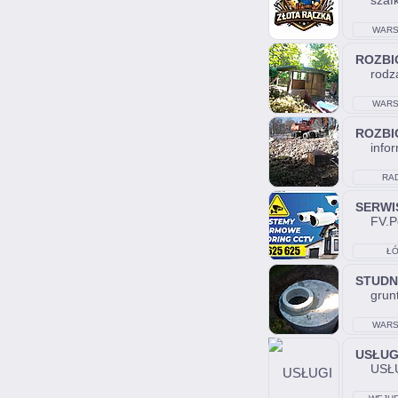
szaf
WARS
ROZBI
rodz
WARS
ROZBI
info
RA
SERWI
FV.P
ŁÓ
STUDN
grun
WARS
USŁUG
USŁU