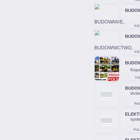
BUDOW
KIE
BUDO
KIE
BUDO
Kopa
TO
BUDO
drob
RA
ELEKT
syst
PUŁ