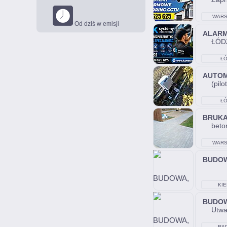
WARS
Od dziś w emisji
ALAR
ŁÓDŹ
ŁÓ
AUTO
(pilo
ŁÓ
BRUK
beto
WARS
BUDO
KIE
BUDO
Utwa
RA