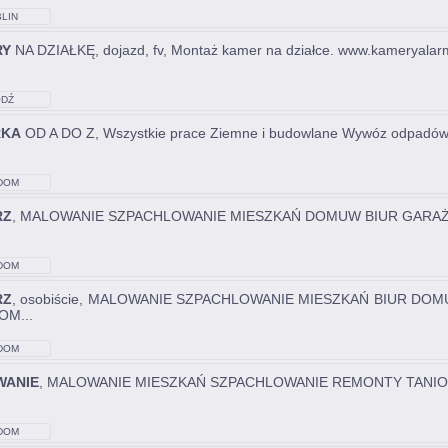
LIN
RY
NA DZIAŁKĘ, dojazd, fv, Montaż kamer na działce. www.kameryalar
DŹ
RKA
OD A DO Z, Wszystkie prace Ziemne i budowlane Wywóz odpadów
DOM
RZ
, MALOWANIE SZPACHLOWANIE MIESZKAŃ DOMUW BIUR GARAŻY
DOM
RZ
, osobiście, MALOWANIE SZPACHLOWANIE MIESZKAŃ BIUR DOM
OM...
DOM
WANIE
, MALOWANIE MIESZKAŃ SZPACHLOWANIE REMONTY TANIO 
DOM