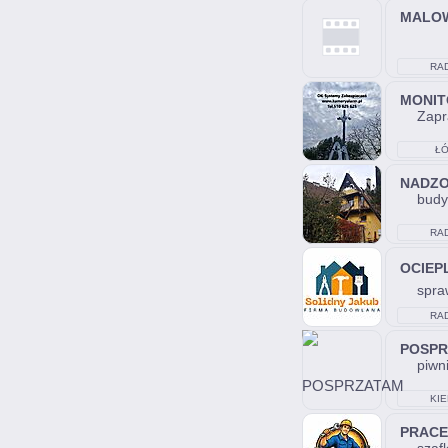
MALO
RA
MONIT
Zapr
ŁÓ
NADZ
budy
RA
OCIEP
spra
RA
POSPR
piwni
KIE
PRACE