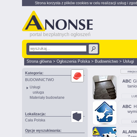
Strona korzysta z plików cookies w celu realizacji usług i zgo
portal bezpłatnych ogłoszeń
Strona główna
>
Ogłoszenia Polska
>
Budownictwo
>
Usługi
miejsc
Kategoria:
BUDOWNICTWO
ABC
GL
tanio
Usługi
usługa
LUB
Materiały budowlane
ABC
HY
wymi
Lokalizacja:
Cała Polska
LUB
Opcje wyszukiwania:
ALAR
Zapr