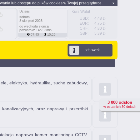
wania lub dostępu do plików cookies w Twojej przeglądarce.
x
Dzisiaj:
Kurs Walut
sobota
USD:
4,48 zł
8 sierpień 2026
EUR:
4,75 zł
do wschodu słońca
CHF:
4,80 zł
pozostało: 14h 53min
GBP:
5,39 zł
07:45
15:29
schowek
e, elektryka, hydraulika, suche zabudowy,
3 000 odsłon
w ostatnich 30 dniach
analizacyjnych, oraz naprawy i przeróbki
talacja naprawa kamer monitoringu CCTV.