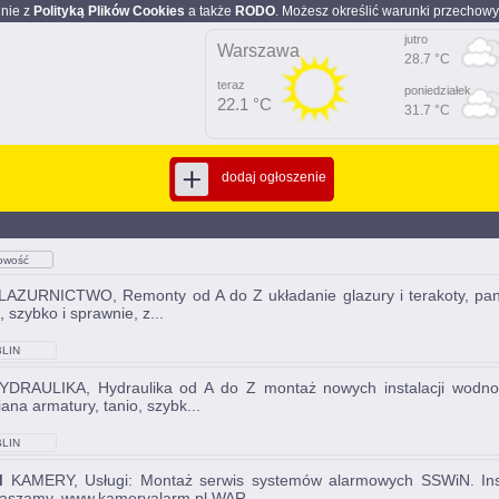
dnie z
Polityką Plików Cookies
a także
RODO
. Możesz określić warunki przechowy
jutro
Warszawa
28.7 °C
teraz
poniedziałek
22.1 °C
31.7 °C
dodaj ogłoszenie
owość
AZURNICTWO, Remonty od A do Z układanie glazury i terakoty, panel
, szybko i sprawnie, z...
LIN
DRAULIKA, Hydraulika od A do Z montaż nowych instalacji wodno k
ana armatury, tanio, szybk...
LIN
M
KAMERY, Usługi: Montaż serwis systemów alarmowych SSWiN. Ins
aszamy. www.kameryalarm.pl WAR...