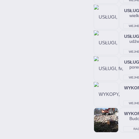
WEJH
USŁUG
wiel
WEJH
USŁUG
udźw
WEJH
USŁUG
pore
WEJH
WYKO
WEJH
WYKO
Budo
RA