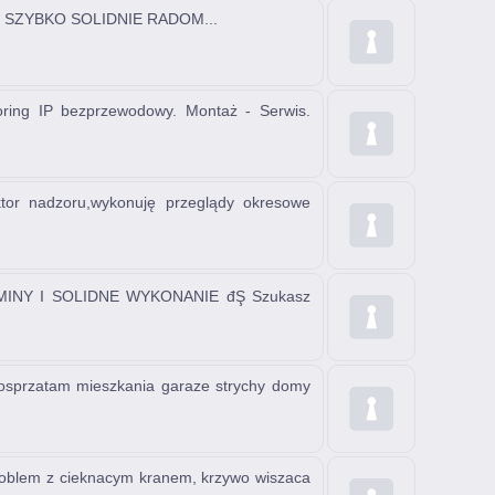
SZYBKO SOLIDNIE RADOM...
g IP bezprzewodowy. Montaż - Serwis.
tor nadzoru,wykonuję przeglądy okresowe
INY I SOLIDNE WYKONANIE đŞ Szukasz
zatam mieszkania garaze strychy domy
problem z cieknacym kranem, krzywo wiszaca