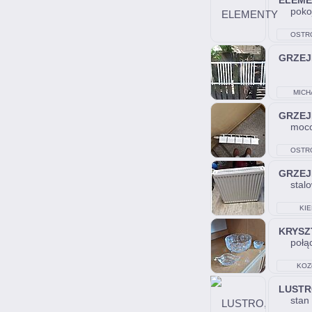
ELEME
pokoj
OSTR
ŚWIĘTO
GRZEJ
MICH
GRZEJ
moco
OSTR
ŚWIĘTO
GRZEJ
stal
KIE
KRYSZ
połą
KOZ
LUST
stan 