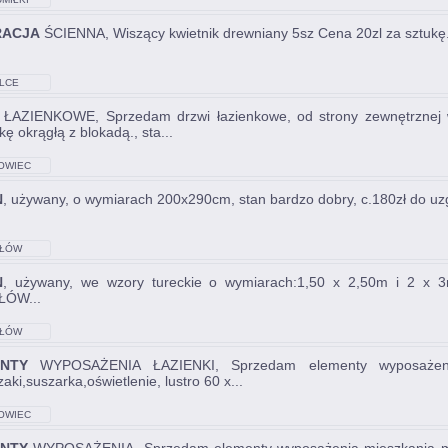
RACJA
ŚCIENNA, Wiszący kwietnik drewniany 5sz Cena 20zl za sztukę.,
LCE
ŁAZIENKOWE, Sprzedam drzwi łazienkowe, od strony zewnętrznej w 
ę okrągłą z blokadą., sta...
OWIEC
KRZYSKI
N
, używany, o wymiarach 200x290cm, stan bardzo dobry, c.180zł do u
ŁÓW
N
, używany, we wzory tureckie o wymiarach:1,50 x 2,50m i 2 x 3m
ŁÓW...
ŁÓW
NTY
WYPOSAŻENIA ŁAZIENKI, Sprzedam elementy wyposażenia 
aki,suszarka,oświetlenie, lustro 60 x...
OWIEC
KRZYSKI