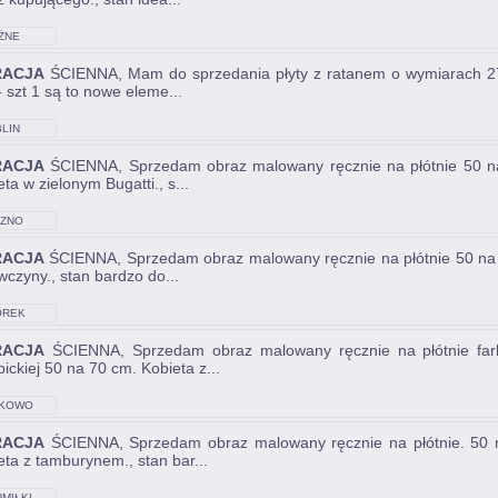
ŻNE
RACJA
ŚCIENNA, Mam do sprzedania płyty z ratanem o wymiarach 2700
- szt 1 są to nowe eleme...
LIN
RACJA
ŚCIENNA, Sprzedam obraz malowany ręcznie na płótnie 50 na 
ta w zielonym Bugatti., s...
ZNO
RACJA
ŚCIENNA, Sprzedam obraz malowany ręcznie na płótnie 50 na 70
wczyny., stan bardzo do...
REK
RACJA
ŚCIENNA, Sprzedam obraz malowany ręcznie na płótnie farb
ickiej 50 na 70 cm. Kobieta z...
KOWO
RACJA
ŚCIENNA, Sprzedam obraz malowany ręcznie na płótnie. 50 na
eta z tamburynem., stan bar...
MIŁKI