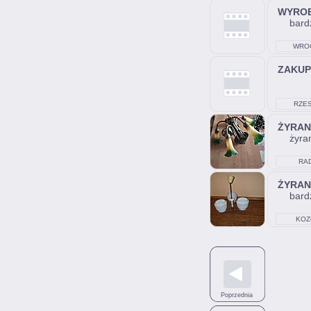
WYRO
bard
WRO
ZAKUP
RZE
ŻYRA
żyra
RA
ŻYRA
bardz
KOZ
Poprzednia