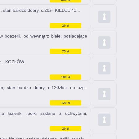
 stan bardzo dobry, c.20zł. KIELCE 41...
20 zł
boazerii, od wewnątrz białe, posiadające
75 zł
zg.. KOZŁÓW...
180 zł
, stan bardzo dobry, c.120zł/sz do uzg..
120 zł
łazienki :półki szklane z uchwytami,
20 zł