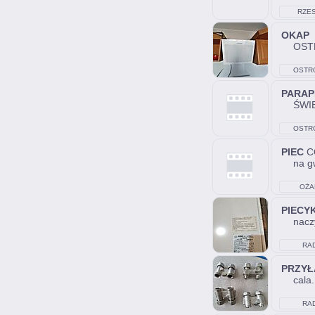
RZE
OKAP
K
OST
OSTR
ŚWIĘTO
PARAP
ŚWI
OSTR
ŚWIĘTO
PIEC
CO
na gw
OŻA
PIECY
nacz
RA
PRZYŁ
cala.
RA