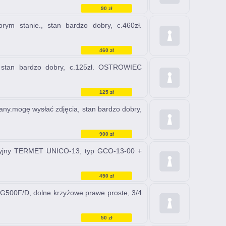
90 zł
 stanie., stan bardzo dobry, c.460zł.
460 zł
tan bardzo dobry, c.125zł. OSTROWIEC
125 zł
y.mogę wysłać zdjęcia, stan bardzo dobry,
900 zł
kcyjny TERMET UNICO-13, typ GCO-13-00 +
450 zł
500F/D, dolne krzyżowe prawe proste, 3/4
50 zł