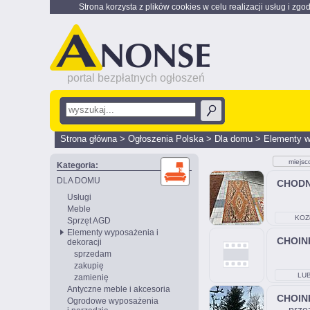
Strona korzysta z plików cookies w celu realizacji usług i zgo
portal bezpłatnych ogłoszeń
Strona główna
>
Ogłoszenia Polska
>
Dla domu
>
Elementy w
miejsc
Kategoria:
DLA DOMU
CHODN
Usługi
Meble
KOZ
Sprzęt AGD
Elementy wyposażenia i
CHOIN
dekoracji
sprzedam
zakupię
LUB
zamienię
Antyczne meble i akcesoria
CHOIN
Ogrodowe wyposażenia
prze