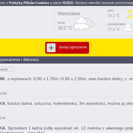
dnie z
Polityką Plików Cookies
a także
RODO
. Możesz określić warunki przechowy
jutro
Warszawa
15.1 °C
teraz
poniedziałek
16.2 °C
17.3 °C
dodaj ogłoszenie
yposażenia i dekoracji
owość
IK
, o wymiarach: 0,80 x 1,70m i 0,80 x 2,50m, stan bardzo dobry, c. 
ŁÓW
KA
, bardzo ładna, sztuczna, holenderska, 3m wysokości, można ją obni
LIN
KA
, Sprzedam 1 ładną jodłę wysokość ok. 12 metrów z własnego pol
z kupującego., stan idea...