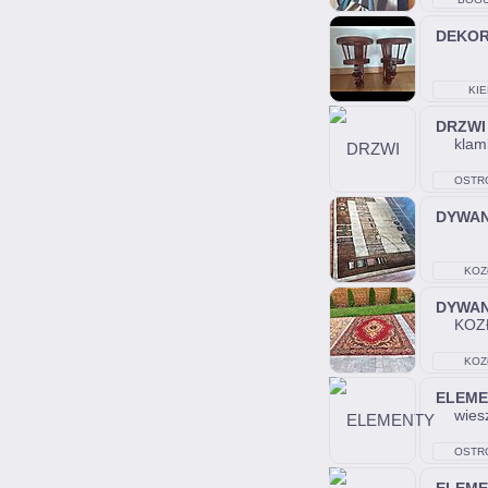
DEKO
KIE
DRZWI
klamk
OSTR
ŚWIĘTO
DYWA
KOZ
DYWA
KOZ
KOZ
ELEME
wiesz
OSTR
ŚWIĘTO