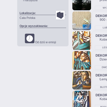
i narzędzia
WY
Lokalizacja:
DEKO
Cała Polska
900 
Opcje wyszukiwania:
LUB
DEKO
Kobie
Od dziś w emisji
LES
DEKO
Dzie
DWO
DEKO
Łemp
BŁOT
DEKO
Kobi
BOGU