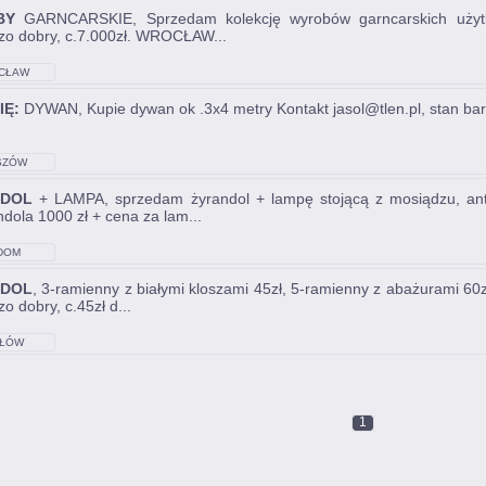
BY
GARNCARSKIE, Sprzedam kolekcję wyrobów garncarskich użytko
zo dobry, c.7.000zł. WROCŁAW...
CŁAW
IĘ:
DYWAN, Kupie dywan ok .3x4 metry Kontakt jasol@tlen.pl, stan ba
SZÓW
NDOL
+ LAMPA, sprzedam żyrandol + lampę stojącą z mosiądzu, anty
ndola 1000 zł + cena za lam...
DOM
NDOL
, 3-ramienny z białymi kloszami 45zł, 5-ramienny z abażurami 60zł
o dobry, c.45zł d...
ŁÓW
1