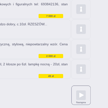
wych i figuralnych tel: 693842136, stan
7 000 zł
rdzo dobry, c.10zł. RZESZÓW...
czną, stylową, niepowtarzalny wzór. Cena
2 000 zł
, 2 klosze po 6zł. lampkę nocną - 20zł, stan
45 zł
Następna