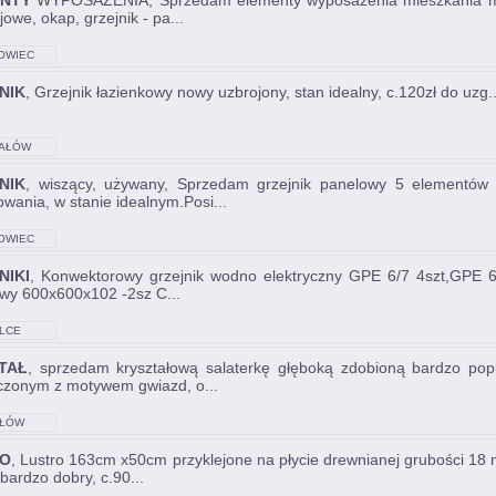
NTY
WYPOSAŻENIA, Sprzedam elementy wyposażenia mieszkania min.: 
owe, okap, grzejnik - pa...
OWIEC
KRZYSKI
NIK
, Grzejnik łazienkowy nowy uzbrojony, stan idealny, c.120zł do uz
AŁÓW
NIK
, wiszący, używany, Sprzedam grzejnik panelowy 5 elementów
wania, w stanie idealnym.Posi...
OWIEC
KRZYSKI
NIKI
, Konwektorowy grzejnik wodno elektryczny GPE 6/7 4szt,GPE 
owy 600x600x102 -2sz C...
LCE
TAŁ
, sprzedam kryształową salaterkę głęboką zdobioną bardzo po
czonym z motywem gwiazd, o...
ŁÓW
RO
, Lustro 163cm x50cm przyklejone na płycie drewnianej grubości 18 m
bardzo dobry, c.90...