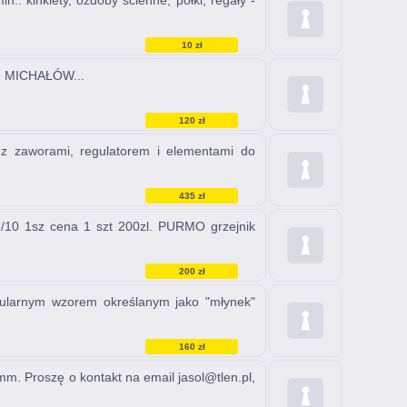
kinkiety, ozdoby ścienne, półki, regały -
10 zł
g.. MICHAŁÓW...
120 zł
 z zaworami, regulatorem i elementami do
435 zł
6/10 1sz cena 1 szt 200zl. PURMO grzejnik
200 zł
pularnym wzorem określanym jako "młynek"
160 zł
m. Proszę o kontakt na email jasol@tlen.pl,