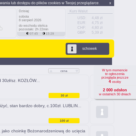
wania lub dostępu do plików cookies w Twojej przeglądarce.
x
Dzisiaj:
Kurs Walut
sobota
USD:
4,48 zł
8 sierpień 2026
EUR:
4,75 zł
do wschodu słońca
CHF:
4,80 zł
pozostało: 2h 22min
GBP:
5,39 zł
07:45
15:29
schowek
W tym momencie
cena
te ogłoszenia
przegląda jeszcze
od 30zł/sz. KOZŁÓW...
4
osoby
2 000 odsłon
w ostatnich 30 dniach
30 zł
żyć, stan bardzo dobry, c.100zł. LUBLIN...
100 zł
a jako choinkę Bożonarodzeniową do ucięcia