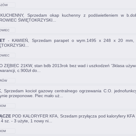
SZÓW
UCHENNY, Sprzedam okap kuchenny z podświetleniem w b.dobrym
ROWIEC ŚWIĘTOKRZYSKI...
OWIEC
KRZYSKI
ET
- KAMIEŃ, Sprzedam parapet o wym.1495 x 248 x 20 mm, s
ĘTOKRZYSKI...
OWIEC
KRZYSKI
 ZĘBIEC 21KW, stan bdb 2013rok bez wad i uszkodzeń '3klasa używan
arancji, c.900zł do...
RÓW
K
, Sprzedam kocioł gazowy centralnego ogrzewania C.O. jednofun
ynie przeponowe. Piec mało uż...
DOM
ĄCZE
POD KALORYFER KFA, Srzedam przyłącza pod kaloryfery KFA G
 4 sz. - 3 użyte, 1 nowy ni...
DOM