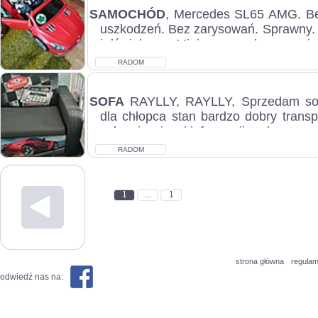
SAMOCHÓD
, Mercedes SL65 AMG. Be
uszkodzeń. Bez zarysowań. Sprawny. 
i dźwiękowe. Miejsce przechowywania a
RADOM
SOFA
RAYLLY, RAYLLY, Sprzedam so
dla chłopca stan bardzo dobry trans
zakresie więcej informacji pod numerem
RADOM
1
...
1
strona główna
regulam
odwiedź nas na: