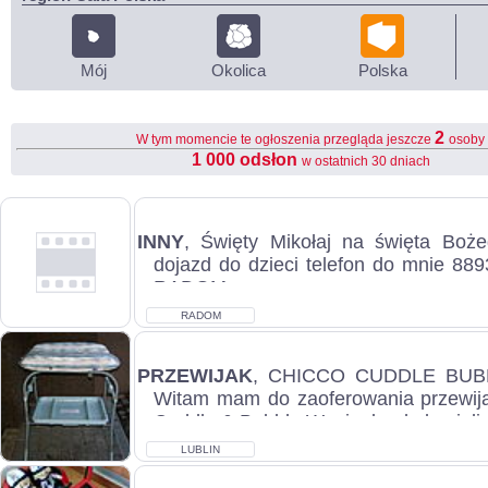
Mój
Okolica
Polska
2
W tym momencie te ogłoszenia przegląda jeszcze
osoby
1 000 odsłon
w ostatnich 30 dniach
INNY
, Święty Mikołaj na święta Boż
dojazd do dzieci telefon do mnie 889
RADOM...
RADOM
PRZEWIJAK
, CHICCO CUDDLE BUBBL
Witam mam do zaoferowania przewija
Cuddle & Bubble Wanienka do kąpieli z
LUBLIN