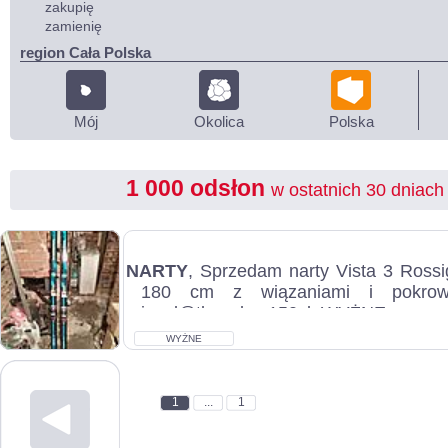
zakupię
zamienię
region Cała Polska
Mój
Okolica
Polska
1 000 odsłon
w ostatnich 30 dniach
NARTY
, Sprzedam narty Vista 3 Rossi
180 cm z wiązaniami i pokrow
jasol@tlen.pl, c.150zł. WYŻNE...
WYŻNE
1
...
1