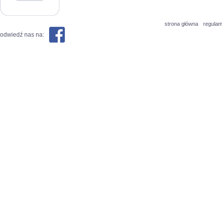
strona główna
regulam
odwiedź nas na: