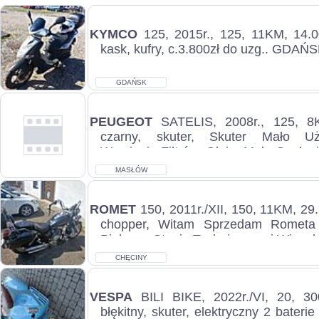
KYMCO
125, 2015r., 125, 11KM, 14.0
kask, kufry, c.3.800zł do uzg.. GDAŃS
GDAŃSK
PEUGEOT
SATELIS, 2008r., 125, 8
czarny, skuter, Skuter Mało U
Wymianie Filtrów, Oleju, Małe Spalan
S...
MASŁÓW
PIERWSZY
ROMET
150, 2011r./XII, 150, 11KM, 29
chopper, Witam Sprzedam Rometa
Pięknym Stanie Technicznym i Wizual
CHĘCINY
VESPA
BILI BIKE, 2022r./VI, 20, 3
błękitny, skuter, elektryczny 2 bateri