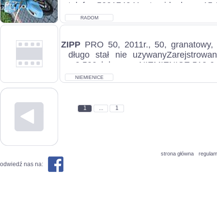
telefon 500174941, stan idealny, c.15.0
RADOM
ZIPP
PRO 50, 2011r., 50, granatowy, 
długo stał nie uzywanyZarejstrowan
c.2.500zł do uzg.. NIEMIENICE 518-04
NIEMIENICE
1
...
1
strona główna
regulam
odwiedź nas na: