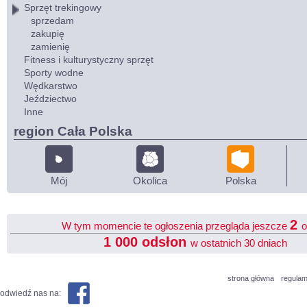
Sprzęt trekingowy
sprzedam
zakupię
zamienię
Fitness i kulturystyczny sprzęt
Sporty wodne
Wędkarstwo
Jeździectwo
Inne
region Cała Polska
Mój
Okolica
Polska
2
W tym momencie te ogłoszenia przegląda jeszcze
o
1 000 odsłon
w ostatnich 30 dniach
strona główna
regulam
odwiedź nas na: