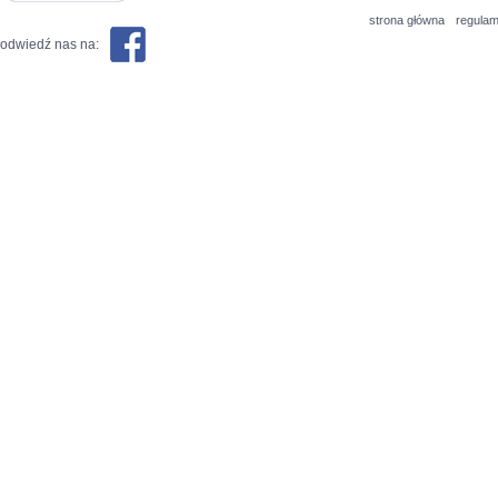
strona główna
regulam
odwiedź nas na: