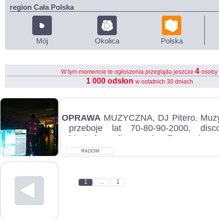
region Cała Polska
Mój
Okolica
Polska
4
W tym momencie te ogłoszenia przegląda jeszcze
osoby
1 000 odsłon
w ostatnich 30 dniach
OPRAWA
MUZYCZNA, DJ Pitero. Muzy
przeboje lat 70-80-90-2000, disc
biesiadne, disco polo. Zapewniam
na...
RADOM
1
...
1