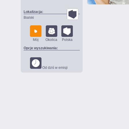
Lokalizacja:
Bialski
Mój
Okolica
Polska
Opcje wyszukiwania:
Od dziś w emisji