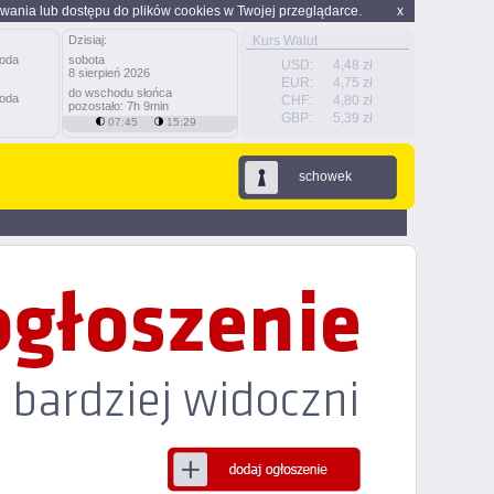
wania lub dostępu do plików cookies w Twojej przeglądarce.
x
Dzisiaj:
Kurs Walut
sobota
USD:
4,48 zł
8 sierpień 2026
EUR:
4,75 zł
do wschodu słońca
CHF:
4,80 zł
pozostało: 7h 9min
GBP:
5,39 zł
07:45
15:29
schowek