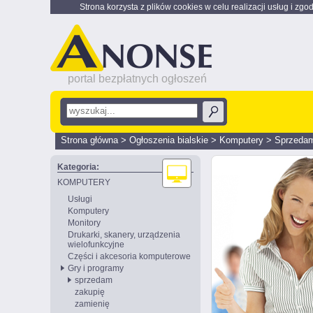
Strona korzysta z plików cookies w celu realizacji usług i zgo
portal bezpłatnych ogłoszeń
Strona główna
>
Ogłoszenia bialskie
>
Komputery
>
Sprzeda
Kategoria:
KOMPUTERY
Usługi
Komputery
Monitory
Drukarki, skanery, urządzenia
wielofunkcyjne
Części i akcesoria komputerowe
Gry i programy
sprzedam
zakupię
zamienię