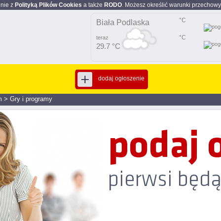
dnie z
Polityką Plików Cookies
a także
RODO
. Możesz określić warunki przechowy
°C
Biała Podlaska
°C
teraz
29.7 °C
dodaj ogłoszenie
m
>
Gry i programy