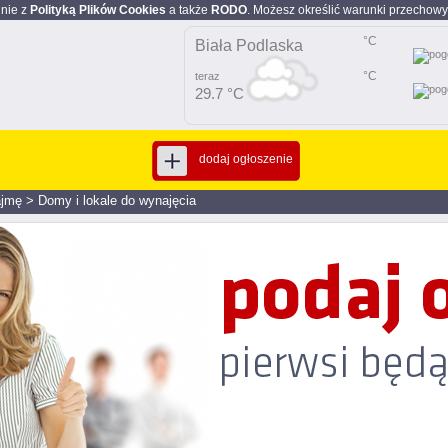
dnie z
Polityką Plików Cookies
a także
RODO
. Możesz określić warunki przechowy
°C
Biała Podlaska
°C
teraz
29.7 °C
dodaj ogłoszenie
jmę
>
Domy i lokale do wynajęcia