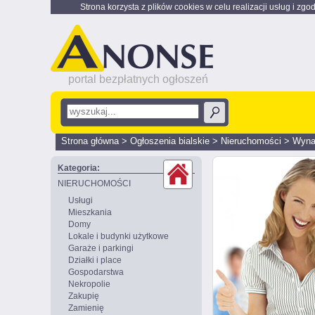
Strona korzysta z plików cookies w celu realizacji usług i zgo
portal bezpłatnych ogłoszeń
Strona główna
>
Ogłoszenia bialskie
>
Nieruchomości
>
Wyna
Kategoria:
NIERUCHOMOŚCI
Usługi
Mieszkania
Domy
Lokale i budynki użytkowe
Garaże i parkingi
Działki i place
Gospodarstwa
Nekropolie
Zakupię
Zamienię