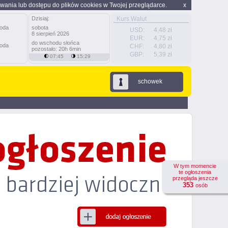
wania lub dostępu do plików cookies w Twojej przeglądarce.
x
Dzisiaj:
Kurs Walut
sobota
USD:
4,48 zł
8 sierpień 2026
EUR:
4,75 zł
do wschodu słońca
CHF:
4,80 zł
pozostało: 20h 6min
GBP:
5,39 zł
07:45
15:29
schowek
W tym momencie
te ogłoszenia
przegląda jeszcze
353
osób