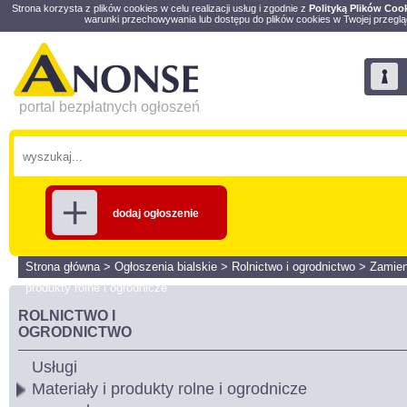
Strona korzysta z plików cookies w celu realizacji usług i zgodnie z
Polityką Plików Coo
warunki przechowywania lub dostępu do plików cookies w Twojej przeglą
portal bezpłatnych ogłoszeń
dodaj ogłoszenie
Strona główna
>
Ogłoszenia bialskie
>
Rolnictwo i ogrodnictwo
>
Zamien
produkty rolne i ogrodnicze
ROLNICTWO I
OGRODNICTWO
Usługi
Materiały i produkty rolne i ogrodnicze