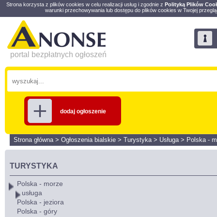
Strona korzysta z plików cookies w celu realizacji usług i zgodnie z
Polityką Plików Coo
warunki przechowywania lub dostępu do plików cookies w Twojej przeglą
portal bezpłatnych ogłoszeń
dodaj ogłoszenie
Strona główna
>
Ogłoszenia bialskie
>
Turystyka
>
Usługa
>
Polska - m
TURYSTYKA
Polska - morze
usługa
Polska - jeziora
Polska - góry