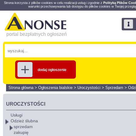
Strona korzysta z plików cookies w celu realizacji usług i zgodnie z
Polityką Plików Coo
warunki przechowywania lub dostępu do plików cookies w Twojej przeglą
portal bezpłatnych ogłoszeń
dodaj ogłoszenie
Strona główna
>
Ogłoszenia bialskie
>
Uroczystości
>
Sprzedam
>
Odzi
UROCZYSTOŚCI
Usługi
Odzież ślubna
sprzedam
zakupię