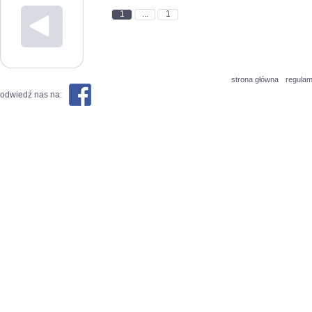
1
...
1
strona główna
regulam
odwiedź nas na: