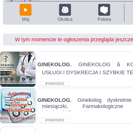
Mój
Okolica
Polska
W tym momencie te ogłoszenia przegląda jeszcz
GINEKOLOG
, GINEKOLOG â K
USŁUGI | DYSKRECJA | SZYBKIE T
POLSKA Oferujemy komplek
ginekologiczną. Zapewnia...
BYDGOSZCZ
GINEKOLOG
, Ginekolog dyskretnie
miesiączki, Farmakologiczne 
miesiączki Bez zabiegowe przywracan
Tab...
BYDGOSZCZ