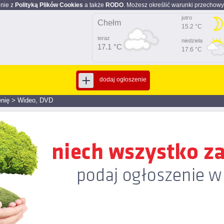
dnie z
Polityką Plików Cookies
a także
RODO
. Możesz określić warunki przechowy
jutro
Chełm
15.2 °C
teraz
niedziela
17.1 °C
17.6 °C
dodaj ogłoszenie
nię
>
Wideo, DVD