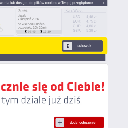
wania lub dostępu do plików cookies w Twojej przeglądarce.
x
Dzisiaj:
Kurs Walut
piątek
USD:
4,48 zł
7 sierpień 2026
EUR:
4,75 zł
do wschodu słońca
CHF:
4,80 zł
pozostało: 10h 20min
GBP:
5,39 zł
07:45
15:29
schowek