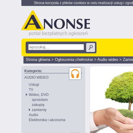
Strona korzysta z plików cookies w celu realizacji usług i zgo
portal bezpłatnych ogłoszeń
Strona główna
>
Ogłoszenia chełmskie
>
Audio wideo
>
Zamie
Kategoria:
AUDIO WIDEO
Usługi
TV
Wideo, DVD
sprzedam
zakupię
zamienię
Audio
Elektronika i akcesoria