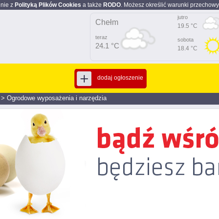
dnie z
Polityką Plików Cookies
a także
RODO
. Możesz określić warunki przechowy
jutro
Chełm
19.5 °C
teraz
sobota
24.1 °C
18.4 °C
dodaj ogłoszenie
>
Ogrodowe wyposażenia i narzędzia