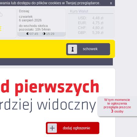
wania lub dostępu do plików cookies w Twojej przeglądarce.
x
Dzisiaj:
Kurs Walut
czwartek
USD:
4,48 zł
6 sierpień 2026
EUR:
4,75 zł
do wschodu słońca
CHF:
4,80 zł
pozostało: 10h 54min
GBP:
5,39 zł
07:45
15:29
schowek
W tym momencie
te ogłoszenia
przegląda jeszcze
3
osoby