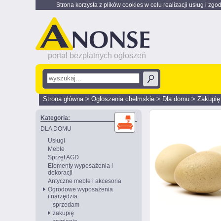
Strona korzysta z plików cookies w celu realizacji usług i zgo
portal bezpłatnych ogłoszeń
Strona główna
>
Ogłoszenia chełmskie
>
Dla domu
>
Zakupię
Kategoria:
DLA DOMU
Usługi
Meble
Sprzęt AGD
Elementy wyposażenia i
dekoracji
Antyczne meble i akcesoria
Ogrodowe wyposażenia
i narzędzia
sprzedam
zakupię