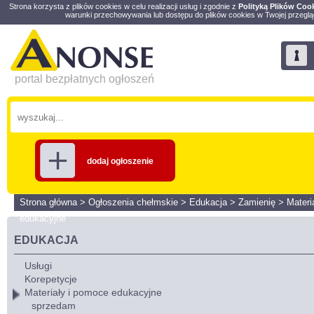
Strona korzysta z plików cookies w celu realizacji usług i zgodnie z
Polityką Plików Coo
warunki przechowywania lub dostępu do plików cookies w Twojej przeglą
portal bezpłatnych ogłoszeń
dodaj ogłoszenie
Strona główna
>
Ogłoszenia chełmskie
>
Edukacja
>
Zamienię
>
Materi
edukacyjne
EDUKACJA
Usługi
Korepetycje
Materiały i pomoce edukacyjne
sprzedam