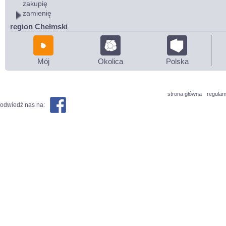
zakupię
zamienię
region Chełmski
Mój
Okolica
Polska
strona główna
regulam
odwiedź nas na: