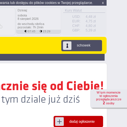
wania lub dostępu do plików cookies w Twojej przeglądarce.
x
Dzisiaj:
Kurs Walut
sobota
USD:
4,48 zł
8 sierpień 2026
EUR:
4,75 zł
do wschodu słońca
CHF:
4,80 zł
pozostało: 7h 2min
GBP:
5,39 zł
07:45
15:29
schowek
W tym momencie
te ogłoszenia
przegląda jeszcze
2
osoby