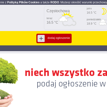
dnie z
Polityką Plików Cookies
a także
RODO
. Możesz określić warunki przechowy
jutro
Częstochowa
16.5 °C
teraz
poniedziałek
16.5 °C
18.9 °C
dodaj ogłoszenie