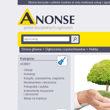
Strona korzysta z plików cookies w celu realizacji usług i zgo
portal bezpłatnych ogłoszeń
Strona główna
>
Ogłoszenia częstochowskie
>
Hobby
Kategoria:
HOBBY
Usługi
Kolekcje
Książki, czasopisma, nagrania
Modelarstwo i akcesoria
Fotografia i optyka
Instrumenty muzyczne
i akcesoria
Bilety na imprezy