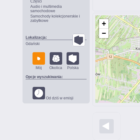
Części
Audio i multimedia
samochodowe
Samochody kolekcjonerskie i
zabytkowe
+
−
Lokalizacja:
Gdański
Mój
Okolica
Polska
Opcje wyszukiwania:
Od dziś w emisji