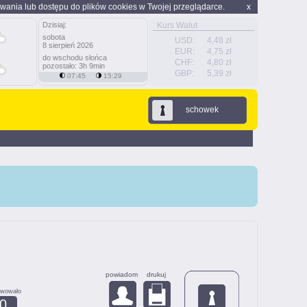
wania lub dostępu do plików cookies w Twojej przeglądarce.
x
Dzisiaj:
Kurs Walut
sobota
USD:
4,48 zł
8 sierpień 2026
EUR:
4,75 zł
do wschodu słońca
CHF:
4,80 zł
pozostało: 3h 9min
GBP:
5,39 zł
07:45
15:29
schowek
powiadom
drukuj
rwowało
0