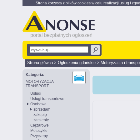
Strona korzysta z plików cookies w celu realizacji usług i zgo
portal bezpłatnych ogłoszeń
Strona główna
>
Ogłoszenia gdańskie
>
Motoryzacja i transpo
Kategoria:
MOTORYZACJA I
TRANSPORT
Usługi
Usługi transportowe
Osobowe
sprzedam
zakupię
zamienię
Ciężarowe
Motocykle
Przyczepy