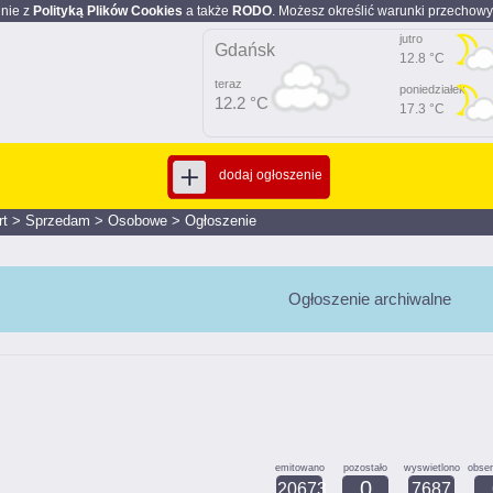
dnie z
Polityką Plików Cookies
a także
RODO
. Możesz określić warunki przechowy
jutro
Gdańsk
12.8 °C
teraz
poniedziałek
12.2 °C
17.3 °C
dodaj ogłoszenie
rt
>
Sprzedam
>
Osobowe
>
Ogłoszenie
Ogłoszenie archiwalne
emitowano
pozostało
wyswietlono
obse
0
20673
7687