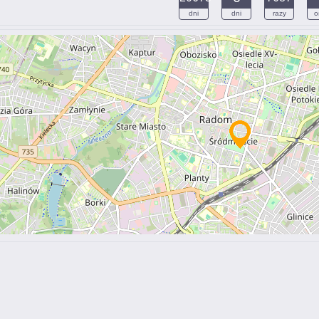
dni
dni
razy
o