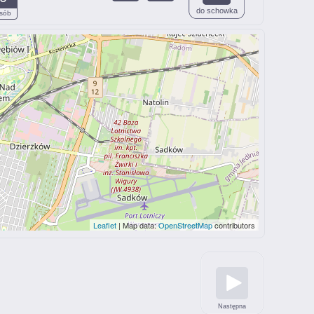
do schowka
sób
Leaflet
| Map data:
OpenStreetMap
contributors
Następna