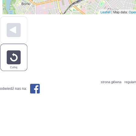
Leaflet
| Map data:
Open
Cofnij
strona główna
regulam
odwiedź nas na: