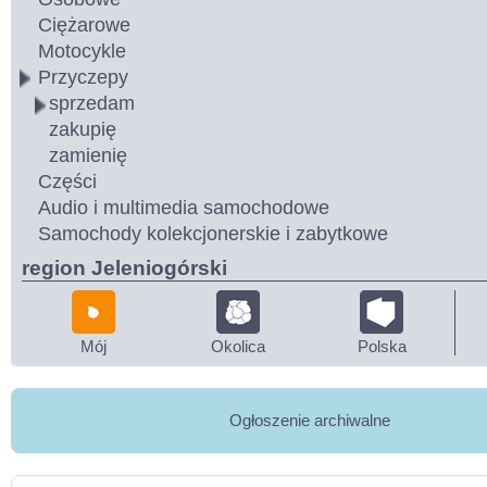
Ciężarowe
Motocykle
Przyczepy
sprzedam
zakupię
zamienię
Części
Audio i multimedia samochodowe
Samochody kolekcjonerskie i zabytkowe
region Jeleniogórski
Mój
Okolica
Polska
Ogłoszenie archiwalne