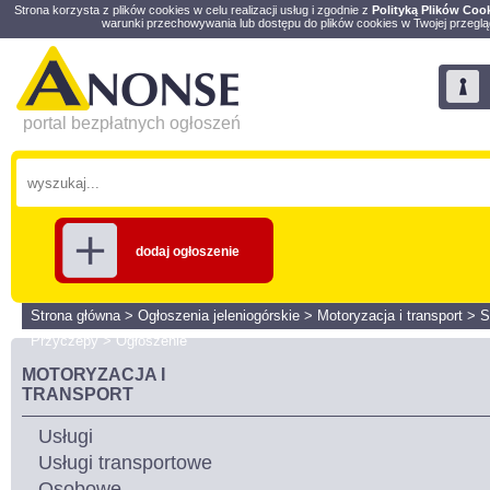
Strona korzysta z plików cookies w celu realizacji usług i zgodnie z
Polityką Plików Coo
warunki przechowywania lub dostępu do plików cookies w Twojej przeglą
portal bezpłatnych ogłoszeń
dodaj ogłoszenie
Strona główna
>
Ogłoszenia jeleniogórskie
>
Motoryzacja i transport
>
S
Przyczepy
>
Ogłoszenie
MOTORYZACJA I
TRANSPORT
Usługi
Usługi transportowe
Osobowe