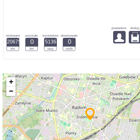
powiadom
drukuj
emitowano
pozostało
wyswietlono
obserwowało
0
0
20675
5136
dni
dni
razy
osób
+
−