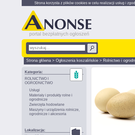
Strona korzysta z plików cookies w celu realizacji usług i zgo
portal bezpłatnych ogłoszeń
Strona główna
>
Ogłoszenia koszalińskie
>
Rolnictwo i ogrod
Kategoria:
ROLNICTWO I
OGRODNICTWO
Usługi
Materiały i produkty rolne i
ogrodnicze
Zwierzęta hodowlane
Maszyny i urządzenia rolnicze,
ogrodnicze i akcesoria
Lokalizacja: