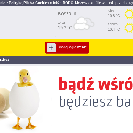
dnie z
Polityką Plików Cookies
a także
RODO
. Możesz określić warunki przechowy
jutro
Koszalin
16.8 °C
teraz
sobota
19.3 °C
16.4 °C
dodaj ogłoszenie
nictwo