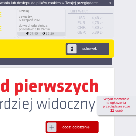
wania lub dostępu do plików cookies w Twojej przeglądarce.
x
Dzisiaj:
Kurs Walut
czwartek
USD:
4,48 zł
6 sierpień 2026
EUR:
4,75 zł
do wschodu słońca
CHF:
4,80 zł
pozostało: 11h 24min
GBP:
5,39 zł
07:45
15:29
schowek
W tym momencie
te ogłoszenia
przegląda jeszcze
11
osób