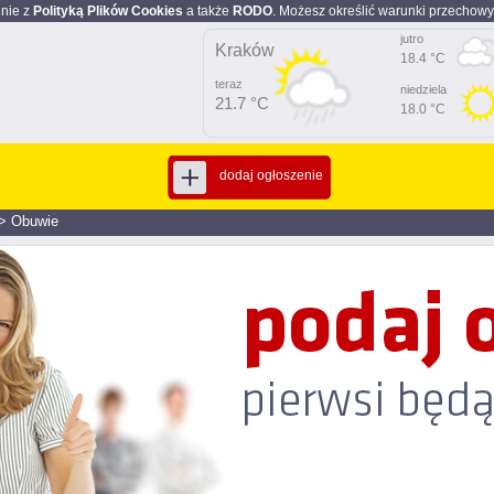
dnie z
Polityką Plików Cookies
a także
RODO
. Możesz określić warunki przechowy
jutro
Kraków
18.4 °C
teraz
niedziela
21.7 °C
18.0 °C
dodaj ogłoszenie
>
Obuwie