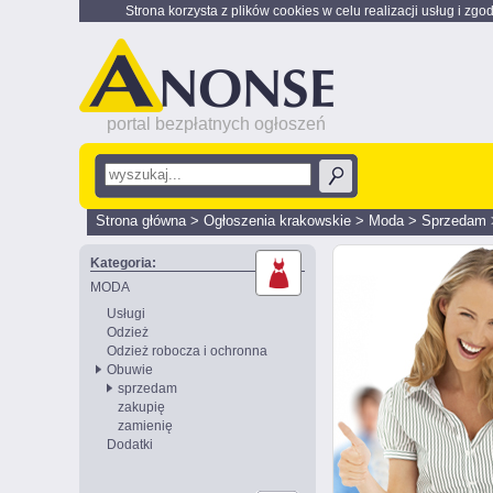
Strona korzysta z plików cookies w celu realizacji usług i zgo
portal bezpłatnych ogłoszeń
Strona główna
>
Ogłoszenia krakowskie
>
Moda
>
Sprzedam
Kategoria:
MODA
Usługi
Odzież
Odzież robocza i ochronna
Obuwie
sprzedam
zakupię
zamienię
Dodatki