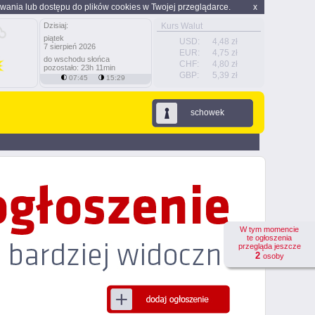
wania lub dostępu do plików cookies w Twojej przeglądarce.
x
Dzisiaj:
Kurs Walut
piątek
USD:
4,48 zł
7 sierpień 2026
EUR:
4,75 zł
do wschodu słońca
CHF:
4,80 zł
pozostało: 23h 11min
GBP:
5,39 zł
07:45
15:29
schowek
W tym momencie
te ogłoszenia
przegląda jeszcze
2
osoby